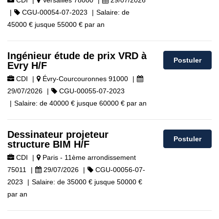
CDI
|
Versailles 78000
|
29/07/2026
|
CGU-00054-07-2023
|
Salaire:
de
45000 €
jusque
55000 €
par an
Ingénieur étude de prix VRD à
Postuler
Evry H/F
CDI
|
Évry-Courcouronnes 91000
|
29/07/2026
|
CGU-00055-07-2023
|
Salaire:
de
40000 €
jusque
60000 €
par an
Dessinateur projeteur
Postuler
structure BIM H/F
CDI
|
Paris - 11ème arrondissement
75011
|
29/07/2026
|
CGU-00056-07-
2023
|
Salaire:
de
35000 €
jusque
50000 €
par an