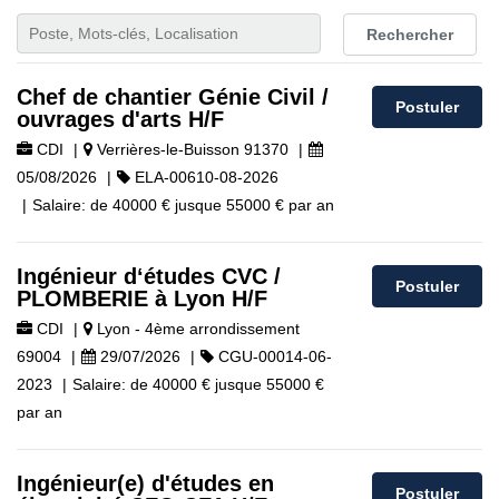
Rechercher
Chef de chantier Génie Civil /
Postuler
ouvrages d'arts H/F
CDI
|
Verrières-le-Buisson 91370
|
05/08/2026
|
ELA-00610-08-2026
|
Salaire:
de
40000 €
jusque
55000 €
par an
Ingénieur d‘études CVC /
Postuler
PLOMBERIE à Lyon H/F
CDI
|
Lyon - 4ème arrondissement
69004
|
29/07/2026
|
CGU-00014-06-
2023
|
Salaire:
de
40000 €
jusque
55000 €
par an
Ingénieur(e) d'études en
Postuler