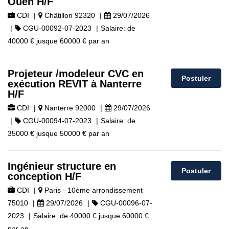
Ouen H/F
CDI
|
Châtillon 92320
|
29/07/2026
|
CGU-00092-07-2023
|
Salaire:
de
40000 €
jusque
60000 €
par an
Projeteur /modeleur CVC en
Postuler
exécution REVIT à Nanterre
H/F
CDI
|
Nanterre 92000
|
29/07/2026
|
CGU-00094-07-2023
|
Salaire:
de
35000 €
jusque
50000 €
par an
Ingénieur structure en
Postuler
conception H/F
CDI
|
Paris - 10ème arrondissement
75010
|
29/07/2026
|
CGU-00096-07-
2023
|
Salaire:
de
40000 €
jusque
60000 €
par an