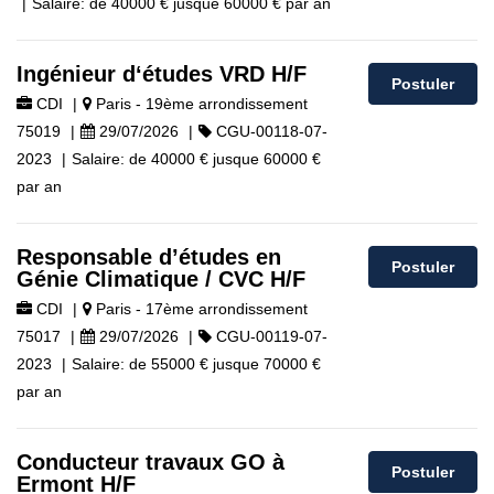
|
Salaire:
de
40000 €
jusque
60000 €
par an
Ingénieur d‘études VRD H/F
Postuler
CDI
|
Paris - 19ème arrondissement
75019
|
29/07/2026
|
CGU-00118-07-
2023
|
Salaire:
de
40000 €
jusque
60000 €
par an
Responsable d’études en
Postuler
Génie Climatique / CVC H/F
CDI
|
Paris - 17ème arrondissement
75017
|
29/07/2026
|
CGU-00119-07-
2023
|
Salaire:
de
55000 €
jusque
70000 €
par an
Conducteur travaux GO à
Postuler
Ermont H/F