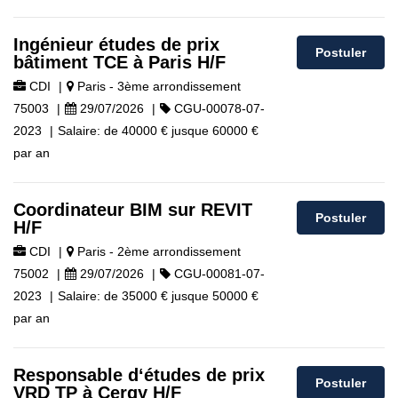
Ingénieur études de prix
Postuler
bâtiment TCE à Paris H/F
CDI
|
Paris - 3ème arrondissement
75003
|
29/07/2026
|
CGU-00078-07-
2023
|
Salaire:
de
40000 €
jusque
60000 €
par an
Coordinateur BIM sur REVIT
Postuler
H/F
CDI
|
Paris - 2ème arrondissement
75002
|
29/07/2026
|
CGU-00081-07-
2023
|
Salaire:
de
35000 €
jusque
50000 €
par an
Responsable d‘études de prix
Postuler
VRD TP à Cergy H/F