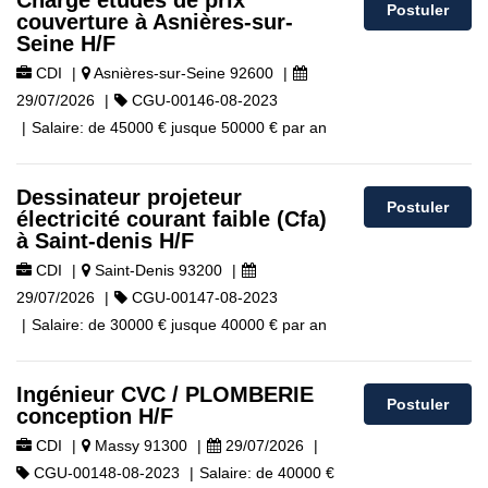
Chargé études de prix
Postuler
couverture à Asnières-sur-
Seine H/F
CDI
|
Asnières-sur-Seine 92600
|
29/07/2026
|
CGU-00146-08-2023
|
Salaire:
de
45000 €
jusque
50000 €
par an
Dessinateur projeteur
Postuler
électricité courant faible (Cfa)
à Saint-denis H/F
CDI
|
Saint-Denis 93200
|
29/07/2026
|
CGU-00147-08-2023
|
Salaire:
de
30000 €
jusque
40000 €
par an
Ingénieur CVC / PLOMBERIE
Postuler
conception H/F
CDI
|
Massy 91300
|
29/07/2026
|
CGU-00148-08-2023
|
Salaire:
de
40000 €