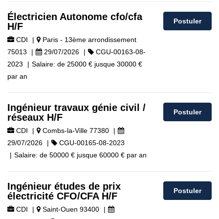
Électricien Autonome cfo/cfa
Postuler
H/F
CDI
|
Paris - 13ème arrondissement
75013
|
29/07/2026
|
CGU-00163-08-
2023
|
Salaire:
de
25000 €
jusque
30000 €
par an
Ingénieur travaux génie civil /
Postuler
réseaux H/F
CDI
|
Combs-la-Ville 77380
|
29/07/2026
|
CGU-00165-08-2023
|
Salaire:
de
50000 €
jusque
60000 €
par an
Ingénieur études de prix
Postuler
électricité CFO/CFA H/F
CDI
|
Saint-Ouen 93400
|