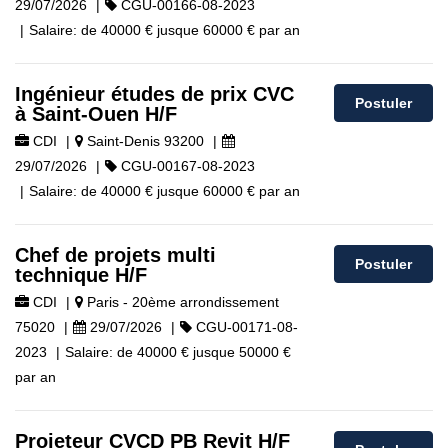
29/07/2026
|
CGU-00166-08-2023
|
Salaire:
de
40000 €
jusque
60000 €
par an
Ingénieur études de prix CVC
Postuler
à Saint-Ouen H/F
CDI
|
Saint-Denis 93200
|
29/07/2026
|
CGU-00167-08-2023
|
Salaire:
de
40000 €
jusque
60000 €
par an
Chef de projets multi
Postuler
technique H/F
CDI
|
Paris - 20ème arrondissement
75020
|
29/07/2026
|
CGU-00171-08-
2023
|
Salaire:
de
40000 €
jusque
50000 €
par an
Projeteur CVCD PB Revit H/F